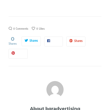
0 Comments
0
Likes
0
Shares
Shares
Shares
About
bqradvertising