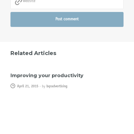
Related Articles
ARTICLE
TIPS & TRICKS
Improving your productivity
April 21, 2015
-
by
bqradvertising