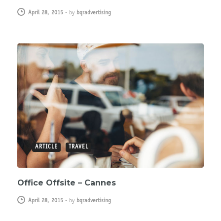
April 28, 2015
-
by
bqradvertising
ARTICLE
TRAVEL
Office Offsite – Cannes
April 28, 2015
-
by
bqradvertising